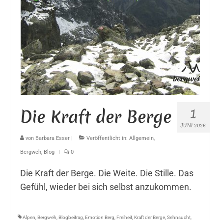
1
Die Kraft der Berge
JUNI 2026
von
Barbara Esser
|
Veröffentlicht in:
Allgemein
,
Bergweh
,
Blog
|
0
Die Kraft der Berge. Die Weite. Die Stille. Das
Gefühl, wieder bei sich selbst anzukommen.
Alpen
,
Bergweh
,
Blogbeitrag
,
Emotion Berg
,
Freiheit
,
Kraft der Berge
,
Sehnsucht
,