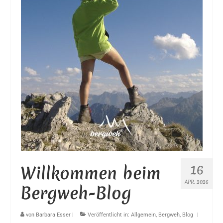
16
Willkommen beim
APR. 2026
Bergweh-Blog
von
Barbara Esser
|
Veröffentlicht in:
Allgemein
,
Bergweh
,
Blog
|