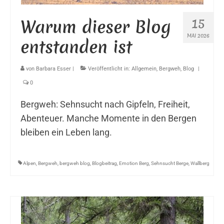
15
Warum dieser Blog
MAI 2026
entstanden ist
von
Barbara Esser
|
Veröffentlicht in:
Allgemein
,
Bergweh
,
Blog
|
0
Bergweh: Sehnsucht nach Gipfeln, Freiheit,
Abenteuer. Manche Momente in den Bergen
bleiben ein Leben lang.
Alpen
,
Bergweh
,
bergweh blog
,
Blogbeitrag
,
Emotion Berg
,
Sehnsucht Berge
,
Wallberg