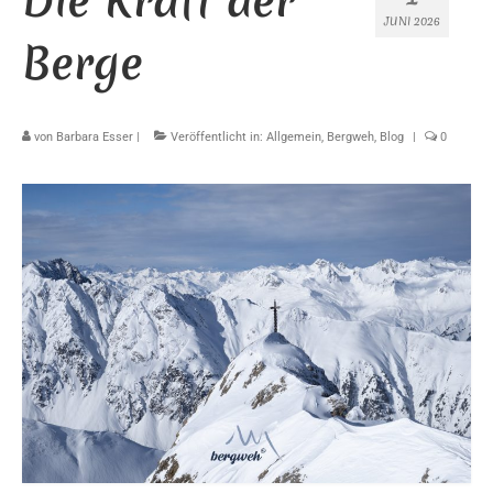
Die Kraft der
JUNI 2026
Berge
von
Barbara Esser
|
Veröffentlicht in:
Allgemein
,
Bergweh
,
Blog
|
0