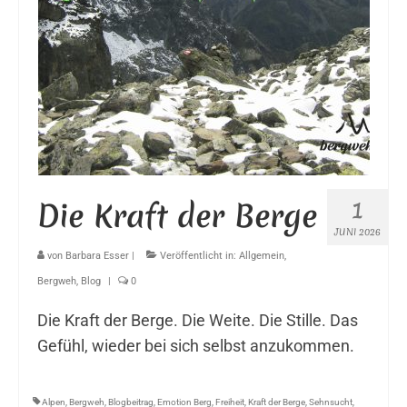
1
Die Kraft der Berge
JUNI 2026
von
Barbara Esser
|
Veröffentlicht in:
Allgemein
,
Bergweh
,
Blog
|
0
Die Kraft der Berge. Die Weite. Die Stille. Das
Gefühl, wieder bei sich selbst anzukommen.
Alpen
,
Bergweh
,
Blogbeitrag
,
Emotion Berg
,
Freiheit
,
Kraft der Berge
,
Sehnsucht
,