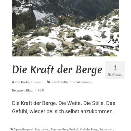
1
Die Kraft der Berge
JUNI 2026
von
Barbara Esser
|
Veröffentlicht in:
Allgemein
,
Bergweh
,
Blog
|
0
Die Kraft der Berge. Die Weite. Die Stille. Das
Gefühl, wieder bei sich selbst anzukommen.
Alpen
,
Bergweh
,
Blogbeitrag
,
Emotion Berg
,
Freiheit
,
Kraft der Berge
,
Sehnsucht
,