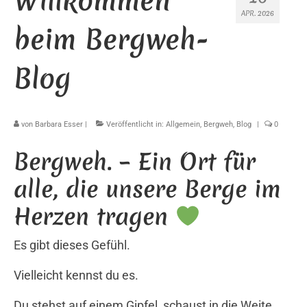
Willkommen
APR. 2026
beim Bergweh-
Blog
von
Barbara Esser
|
Veröffentlicht in:
Allgemein
,
Bergweh
,
Blog
|
0
Bergweh. – Ein Ort für
alle, die unsere Berge im
Herzen tragen
Es gibt dieses Gefühl.
Vielleicht kennst du es.
Du stehst auf einem Gipfel, schaust in die Weite,